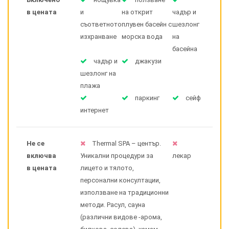
в цената
и
на открит
чадър и
съответното
плувен басейн с
шезлонг
изхранване
морска вода
на
басейна
чадър и
джакузи
шезлонг на
плажа
паркинг
сейф
интернет
Не се
Thermal SPA – център.
включва
Уникални процедури за
лекар
в цената
лицето и тялото,
персонални консултации,
използване на традиционни
методи. Расул, сауна
(различни видове -арома,