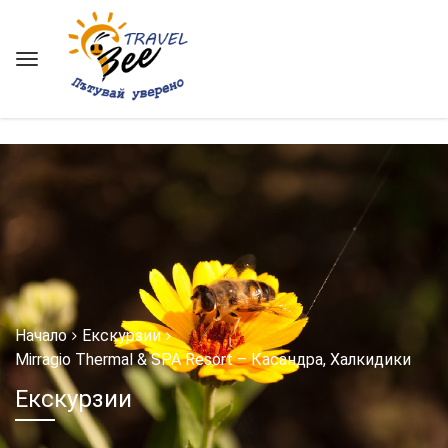
string(17) "phys_tour_single_"
Начало
Екскурзии
Mirragio Thermal & SPA Resort – Касандра, Халкидики
Екскурзии