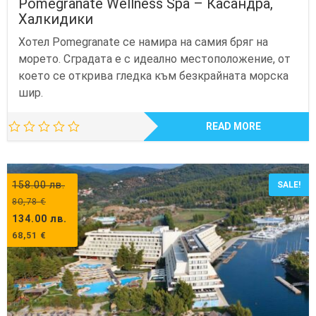
Pomegranate Wellness Spa – Касандра,
Халкидики
Хотел Pomegranate се намира на самия бряг на
морето. Сградата е с идеално местоположение, от
което се открива гледка към безкрайната морска
шир.
READ MORE
158.00
лв.
SALE!
80,78
€
134.00
лв.
68,51
€