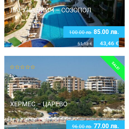
ЛАГУНА БИЙЧ – СОЗОПОЛ
85.00
лв.
100.00
лв.
43,46
€
51,13
€
SALE!
ХЕРМЕС – ЦАРЕВО
77.00
лв.
96.00
лв.