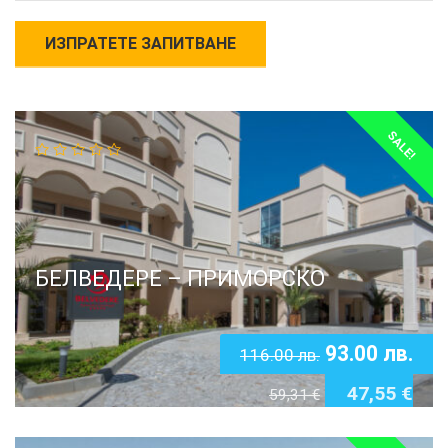
SALE!
БЕЛВЕДЕРЕ – ПРИМОРСКО
93.00
лв.
116.00
лв.
47,55
€
59,31
€