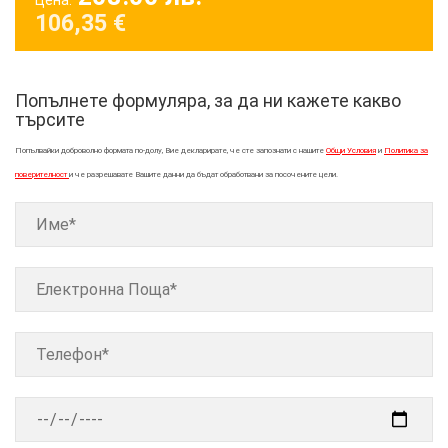
106,35
€
Попълнете формуляра, за да ни кажете какво
търсите
Попълвайки доброволно формата по-долу, Вие декларирате, че сте запознати с нашите
Общи Условия
и
Политика за
поверителност
и че разрешавате Вашите данни да бъдат обработвани за посочените цели.