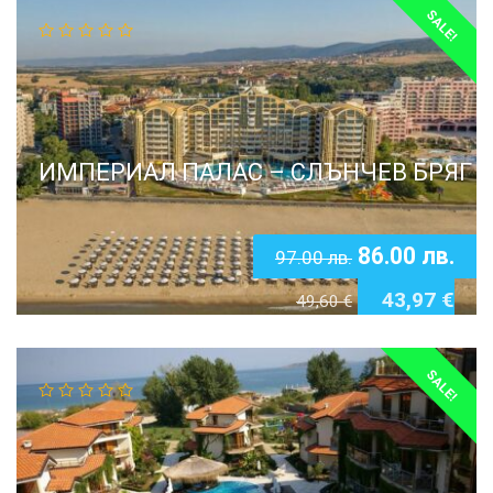
SALE!
ИМПЕРИАЛ ПАЛАС – СЛЪНЧЕВ БРЯГ
86.00
лв.
97.00
лв.
43,97
€
49,60
€
SALE!