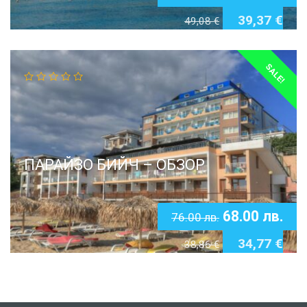
39,37
€
49,08
€
SALE!
ПАРАЙЗО БИЙЧ – ОБЗОР
68.00
лв.
76.00
лв.
34,77
€
38,86
€