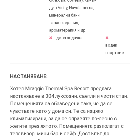
билкова, солева), хамам,
душ Vichy, Nuvola легла,
минерални бани,
таласотерапия,
ароматерапия и др
детегледачка
водни
спортове
НАСТАНЯВАНЕ:
Хотел Miraggio Thermal Spa Resort предлага
настаняване в 304 луксозни, светли и чисти стаи.
Помещенията са обзаведени така, че да се
чувствате като у дома си. Те са изцяло
климатизирани, за да се справяте по-лесно с
жегите през лятото. Помещенията разполагат с
телевизор, мини бар и сейф. Достъпът до