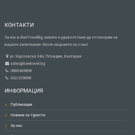
КОНТАКТИ
За нас в BeeTravelBg, винаги е удоволствие да отговорим на
вашите запитвания. Моля свържете се с нас!
ул. Карловска 34А, Пловдив, България
sales@beetravel.bg
0883469898
032/339898
ИНФОРМАЦИЯ
Публикации
Новини за туристи
За нас