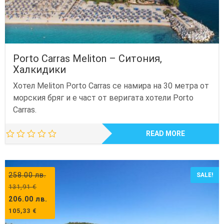
Porto Carras Meliton – Ситония,
Халкидики
Хотел Meliton Porto Carras се намира на 30 метра от
морския бряг и е част от веригата хотели Porto
Carras.
READ MORE
258.00
лв.
SALE!
131,91
€
206.00
лв.
105,33
€