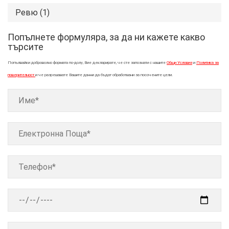
Ревю (1)
Попълнете формуляра, за да ни кажете какво
търсите
Попълвайки доброволно формата по-долу, Вие декларирате, че сте запознати с нашите
Общи Условия
и
Политика за
поверителност
и че разрешавате Вашите данни да бъдат обработвани за посочените цели.