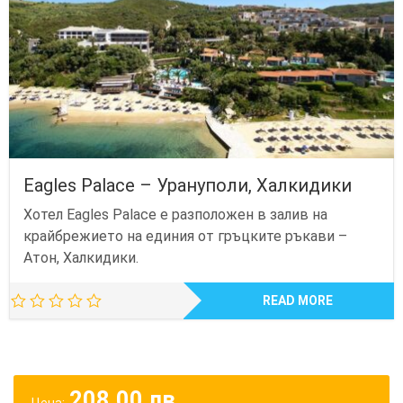
Eagles Palace – Урануполи, Халкидики
Хотел Eagles Palace е разположен в залив на
крайбрежието на единия от гръцките ръкави –
Атон, Халкидики.
READ MORE
208.00
лв.
Цена: