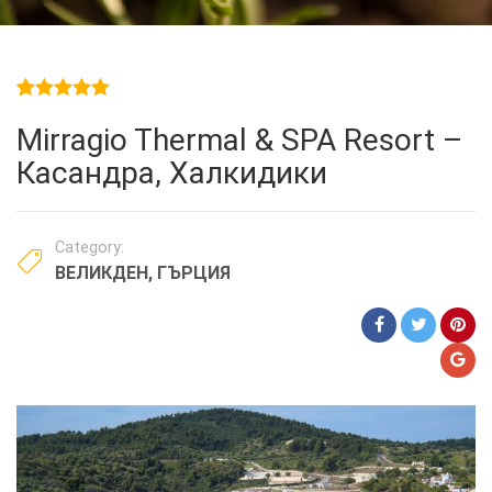
5.00
5
1
out of
Mirragio Thermal & SPA Resort –
based on
customer
Касандра, Халкидики
rating
Category:
ВЕЛИКДЕН
,
ГЪРЦИЯ