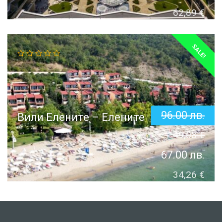
62,89
€
SALE!
96.00
лв.
Вили Елените – Елените
49,08
€
67.00
лв.
34,26
€