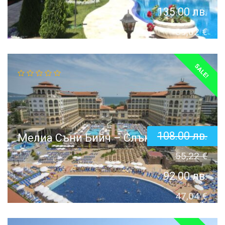
135.00
лв.
69,02
€
SALE!
108.00
лв.
Мелиа Съни Бийч – Слънчев бряг
55,22
€
92.00
лв.
47,04
€