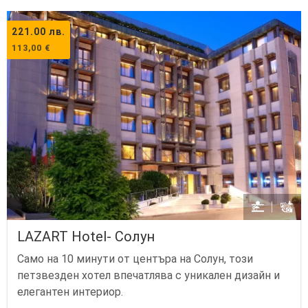
221.00
лв.
113,00
€
LAZART Hotel- Солун
Само на 10 минути от центъра на Солун, този
петзвезден хотел впечатлява с уникален дизайн и
елегантен интериор.