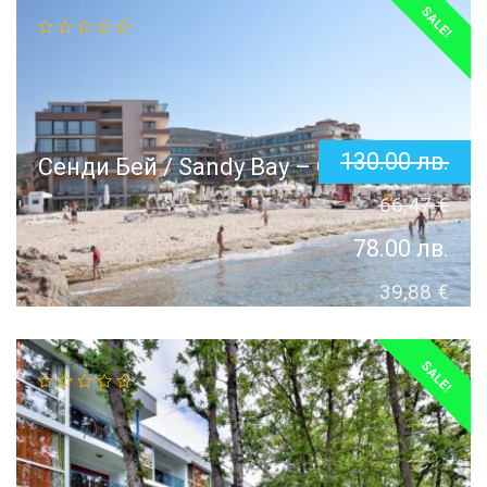
SALE!
130.00
лв.
Сенди Бей / Sandy Bay – Свети Влас
66,47
€
78.00
лв.
39,88
€
SALE!