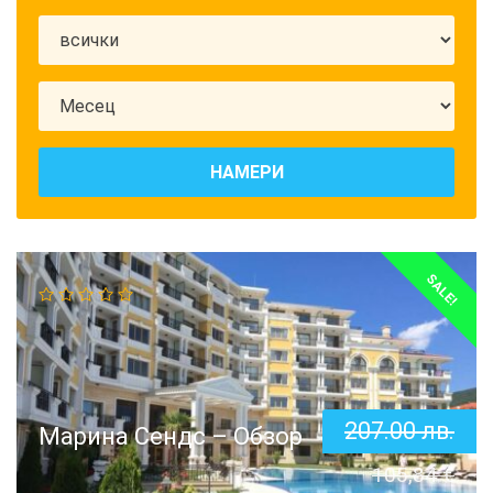
НАМЕРИ
SALE!
207.00
лв.
Марина Сендс – Обзор
105,84
€