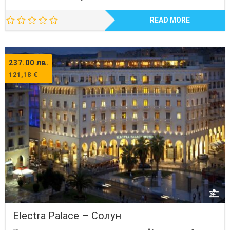
READ MORE
237.00
лв.
121,18
€
Electra Palace – Солун