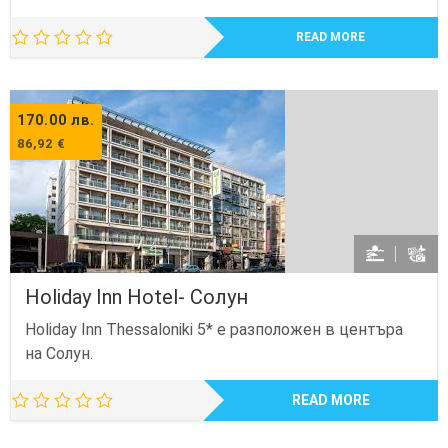
READ MORE
170.00
лв.
86,92
€
Holiday Inn Hotel- Солун
Holiday Inn Thessaloniki 5* е разположен в центъра
на Солун.
READ MORE