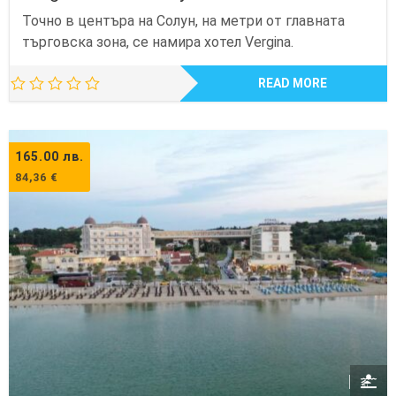
Точно в центъра на Солун, на метри от главната
търговска зона, се намира хотел Vergina.
READ MORE
165.00
лв.
84,36
€