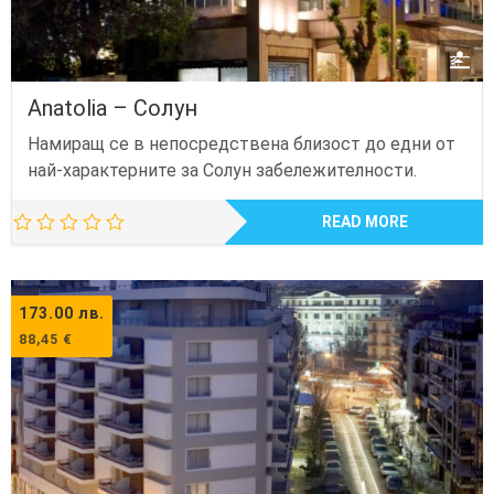
Anatolia – Солун
Намиращ се в непосредствена близост до едни от
най-характерните за Солун забележителности.
READ MORE
173.00
лв.
88,45
€