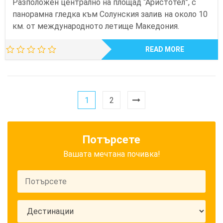
Разположен централно на площад “Аристотел”, с
панорамна гледка към Солунския залив на около 10
км. от международното летище Македония.
READ MORE
1
2
Потърсете
Вашата мечтана почивка!