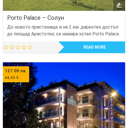
Porto Palace – Солун
До новото пристанище и на 2 км. директен достъп
до площад Аристотел, се намира хотел Porto Palace.
READ MORE
127.00
лв.
64,93
€