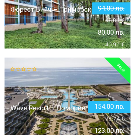
94.00
лв.
Форест Бийч – Приморско
48,06
€
80.00
лв.
40,90
€
SALE!
154.00
лв.
Wave Resort – Поморие
78,74
€
123.00
лв.