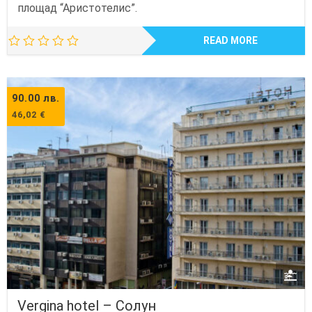
площад “Аристотелис”.
READ MORE
90.00
лв.
46,02
€
Vergina hotel – Солун