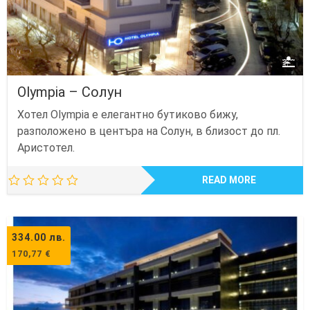
Olympia – Солун
Хотел Olympia е елегантно бутиково бижу,
разположено в центъра на Солун, в близост до пл.
Аристотел.
READ MORE
334.00
лв.
170,77
€