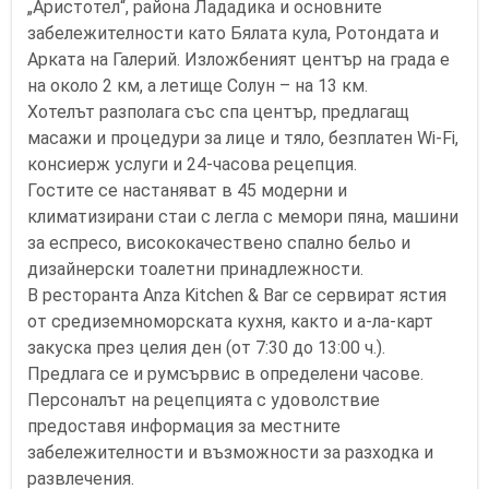
„Аристотел“, района Лададика и основните
забележителности като Бялата кула, Ротондата и
Арката на Галерий. Изложбеният център на града е
на около 2 км, а летище Солун – на 13 км.
Хотелът разполага със спа център, предлагащ
масажи и процедури за лице и тяло, безплатен Wi-Fi,
консиерж услуги и 24-часова рецепция.
Гостите се настаняват в 45 модерни и
климатизирани стаи с легла с мемори пяна, машини
за еспресо, висококачествено спално бельо и
дизайнерски тоалетни принадлежности.
В ресторанта Anza Kitchen & Bar се сервират ястия
от средиземноморската кухня, както и а-ла-карт
закуска през целия ден (от 7:30 до 13:00 ч.).
Предлага се и румсървис в определени часове.
Персоналът на рецепцията с удоволствие
предоставя информация за местните
забележителности и възможности за разходка и
развлечения.