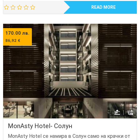
READ MORE
170.00
лв.
86,92
€
MonAsty Hotel- Солун
MonAsty Hotel се намира в Солун само на крачки от