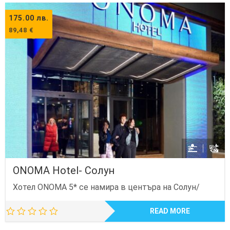
175.00
лв.
89,48
€
ONOMA Hotel- Солун
Хотел ONOMA 5* се намира в центъра на Солун/
READ MORE