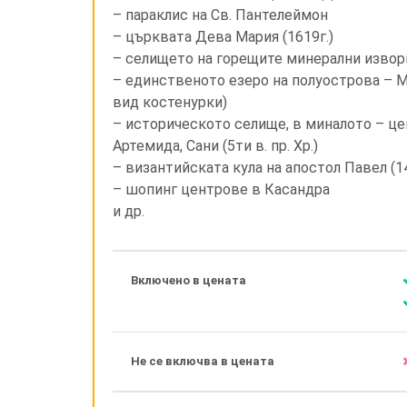
– параклис на Св. Пантелеймон
– църквата Дева Мария (1619г.)
– селището на горещите минерални извор
– единственото езеро на полуострова – М
вид костенурки)
– историческото селище, в миналото – ц
Артемида, Сани (5ти в. пр. Хр.)
– византийската кула на апостол Павел (1
– шопинг центрове в Касандра
и др.
Включено в цената
Не се включва в цената