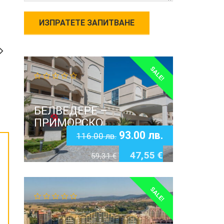
SALE!
БЕЛВЕДЕРЕ –
ПРИМОРСКО
93.00
лв.
116.00
лв.
47,55
€
59,31
€
SALE!