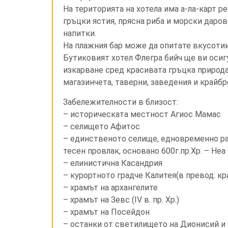
На територията на хотела има а-ла-карт р
гръцки ястия, прясна риба и морски даров
напитки.
На плажния бар може да опитате вкусотии
Бутиковият хотел Флегра бийч ще ви оси
изкарване сред красивата гръцка природа
магазинчета, таверни, заведения и крайбр
Забележителности в близост:
– историческата местност Агиос Мамас
– селището
Афитос
– единственото селище, едновременно ра
тесен провлак, основано 600г.пр.Хр. – Не
– елинистична Касандрия
–
курортното градче Калитея(в превод: кр
– храмът на архангелите
– храмът на Зевс (IV в. пр. Хр.)
– храмът на Посейдон
– останки от светилището на Дионисий и