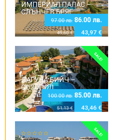
ИМПЕРИАЛ ПАЛАС –
СЛЪНЧЕВ БРЯГ
86.00
лв.
97.00
лв.
43,97
€
49,60
€
SALE!
ЛАГУНА БИЙЧ –
СОЗОПОЛ
85.00
лв.
100.00
лв.
43,46
€
51,13
€
SALE!