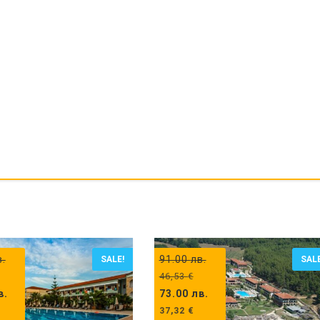
в.
91.00
лв.
SALE!
SALE
46,53
€
в.
73.00
лв.
37,32
€