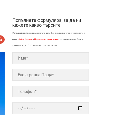
Попълнете формуляра, за да ни
кажете какво търсите
Попълвайки доброволно формата по-долу, Вие декларирате, че сте запознати с
нашите
Общи Условия
и
Политика за поверителност
и че разрешавате Вашите
данни да бъдат обработвани за посочените цели.