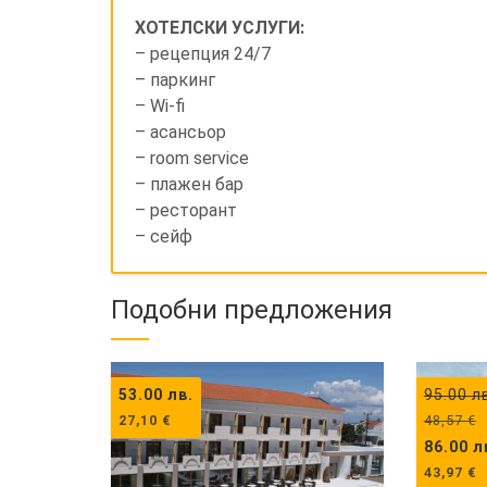
ХОТЕЛСКИ УСЛУГИ:
– рецепция 24/7
– паркинг
– Wi-fi
– асансьор
– room service
– плажен бар
– ресторант
– сейф
Подобни предложения
53.00
лв.
95.00
л
27,10
€
48,57
€
86.00
л
43,97
€