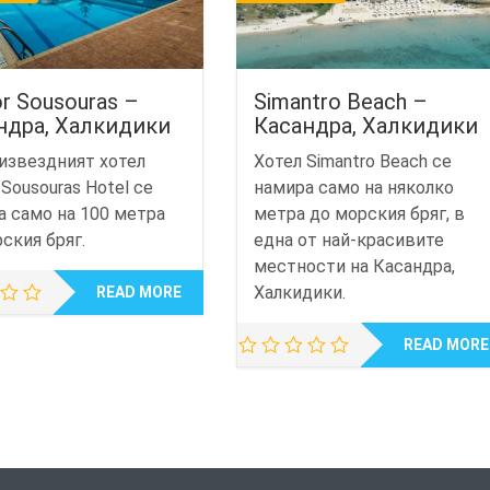
r Sousouras –
Simantro Beach –
ндра, Халкидики
Касандра, Халкидики
извездният хотел
Хотел Simantro Beach се
 Sousouras Hotel се
намира само на няколко
а само на 100 метра
метра до морския бряг, в
ския бряг.
една от най-красивите
местности на Касандра,
Халкидики.
READ MORE
READ MORE