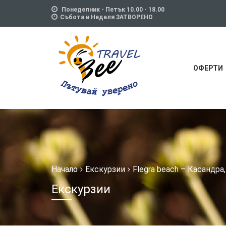
string(17) "phys_tour_single_"
Понеделник - Петък 10.00 - 18.00
Събота и Неделя ЗАТВОРЕНО
ОФЕРТИ
Начало
Екскурзии
Flegra beach – Касандра
Екскурзии