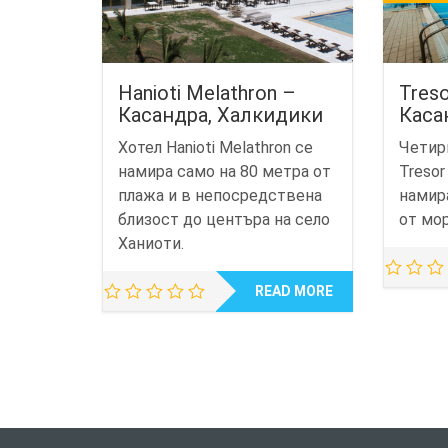
Hanioti Melathron –
Treso
Касандра, Халкидики
Каса
Хотел Hanioti Melathron се
Четир
намира само на 80 метра от
Tresor
плажа и в непосредствена
намир
близост до центъра на село
от мор
Ханиоти.
READ MORE