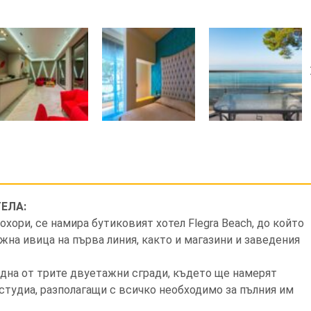
ЕЛА:
охори, се намира бутиковият хотел Flegra Beach, до който
жна ивица на първа линия, както и магазини и заведения
една от трите двуетажни сгради, където ще намерят
студиа, разполагащи с всичко необходимо за пълния им