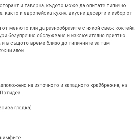
есторант и таверна, където може да опитате типично
е, както и европейска кухня, вкусни десерти и избор от
 от менюто или да разнообразите с някой свеж коктейл.
гури безупречно обслужване и изключително приятно
 и в същото време близо до типичните за там
ежни алеи.
зположено на източното и западното крайбрежие, на
а Потидеа
асива гледка)
 нимфите