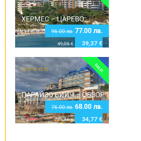
ХЕРМЕС – ЦАРЕВО
77.00
лв.
96.00
лв.
39,37
€
49,08
€
SALE!
ПАРАЙЗО БИЙЧ – ОБЗОР
68.00
лв.
76.00
лв.
34,77
€
38,86
€