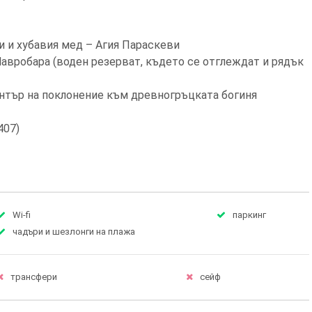
и и хубавия мед – Агия Параскеви
авробара (воден резерват, където се отглеждат и рядък
ентър на поклонение към древногръцката богиня
407)
Wi-fi
паркинг
чадъри и шезлонги на плажа
трансфери
сейф