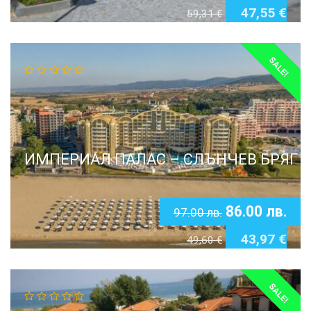
47,55
€
59,31
€
SALE!
ИМПЕРИАЛ ПАЛАС – СЛЪНЧЕВ БРЯГ
86.00
лв.
97.00
лв.
43,97
€
49,60
€
SALE!