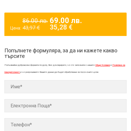
69.00
лв.
86.00
лв.
35,28
€
43,97
€
Цена:
Попълнете формуляра, за да ни кажете какво
търсите
Попълвайки доброволно формата по-долу, Вие декларирате, че сте запознати с нашите
Общи Условия
и
Политика за
поверителност
и че разрешавате Вашите данни да бъдат обработвани за посочените цели.