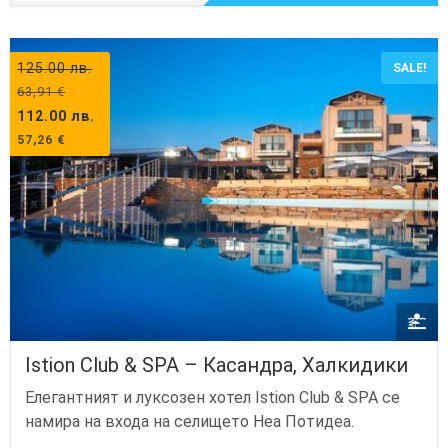
125.00
лв.
SALE!
63,91
€
112.00
лв.
57,26
€
Istion Club & SPA – Касандра, Халкидики
Елегантният и луксозен хотел Istion Club & SPA се
намира на входа на селището Неа Потидеа.