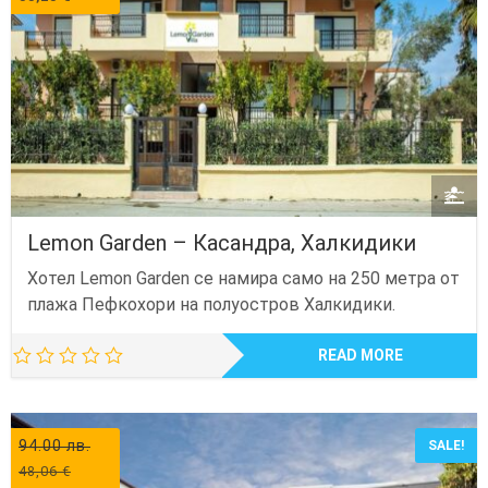
Lemon Garden – Касандра, Халкидики
Хотел Lemon Garden се намира само на 250 метра от
плажа Пефкохори на полуостров Халкидики.
READ MORE
94.00
лв.
SALE!
48,06
€