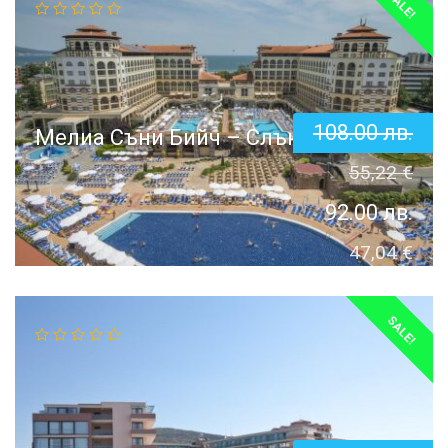
SALE!
108.00
лв.
Мелиа Съни Бийч – Слънчев бряг
55,22
€
92.00
лв.
47,04
€
SALE!