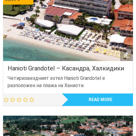
Hanioti Grandotel – Касандра, Халкидики
Четиризвездният хотел Hanioti Grandotel е
разположен на плажа на Ханиоти.
READ MORE