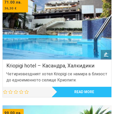
71.00
лв.
36,30
€
Kriopigi hotel – Касандра, Халкидики
Четиризвездният хотел Kriopigi се намира в близост
до едноименното селище Криопиги.
READ MORE
99.00
лв.