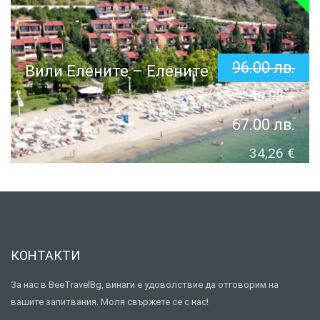
96.00
лв.
Вили Елените – Елените
49,08
€
67.00
лв.
34,26
€
КОНТАКТИ
За нас в BeeTravelBg, винаги е удоволствие да отговорим на
вашите запитвания. Моля свържете се с нас!