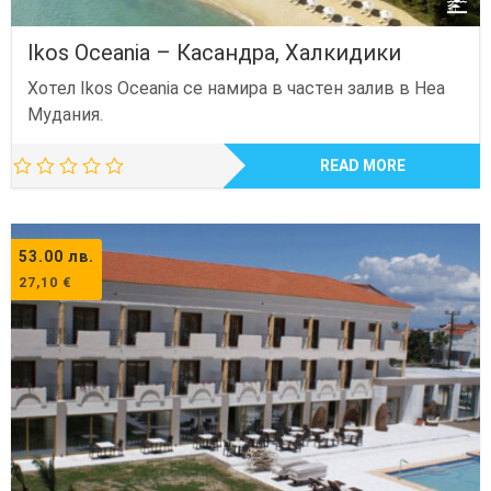
Ikos Oceania – Касандра, Халкидики
Хотел Ikos Oceania се намира в частен залив в Неа
Мудания.
READ MORE
53.00
лв.
27,10
€