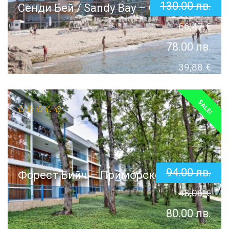
130.00
лв.
Сенди Бей / Sandy Bay – Свети Влас
66,47
€
78.00
лв.
39,88
€
SALE!
94.00
лв.
Форест Бийч – Приморско
48,06
€
80.00
лв.