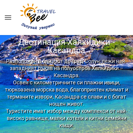
Дестинация Халкидики -
Касандра
Разположен в близост до град Солун, лежи най-
западният ръкав на полуостров Халкидики –
Касандра.
Освен с километричните си плажни ивици,
тюркоазена морска вода, благоприятен климат и
терманите извори, Касандра се слави и с богат
нощен живот.
Туристите имат избор между комплекси от най-
високо равнище, малки хотели и китни семейни
къщи.