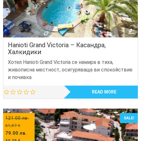
Hanioti Grand Victoria – Касандра,
Халкидики
Хотел Hanioti Grand Victoria се намира в тиха,
живописна местност, осигуряваща ви спокойствие
и почивка.
READ MORE
121.00
лв.
SALE!
61,87
€
79.00
лв.
40,39
€