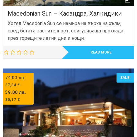
Macedonian Sun – Касандра, Халкидики
Хотел Macedonia Sun се намира на върха на хълм,
сред богата растителност, осигуряваща прохлада
през горещите летни дни и нощи.
READ MORE
74.00
лв.
SALE!
37,84
€
59.00
лв.
30,17
€