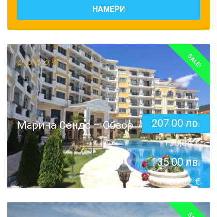
НАМЕРИ
SALE!
207.00
лв.
Марина Сендс – Обзор
105,84
€
135.00
лв.
69,02
€