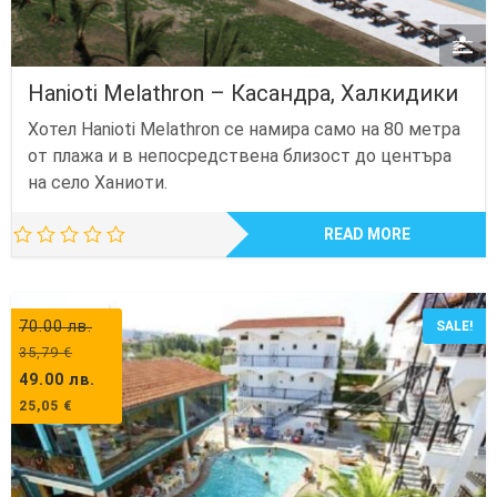
Hanioti Melathron – Касандра, Халкидики
Хотел Hanioti Melathron се намира само на 80 метра
от плажа и в непосредствена близост до центъра
на село Ханиоти.
READ MORE
70.00
лв.
SALE!
35,79
€
49.00
лв.
25,05
€