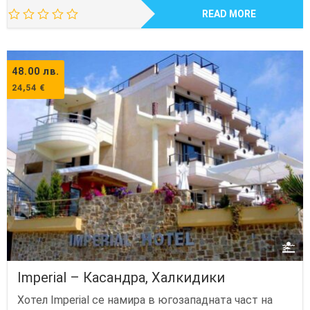
READ MORE
48.00
лв.
24,54
€
Imperial – Касандра, Халкидики
Хотел Imperial се намира в югозападната част на