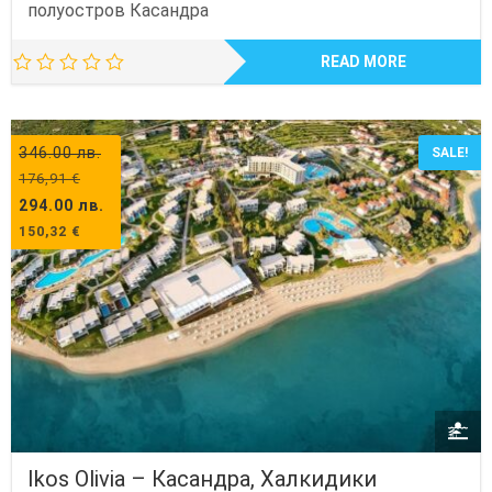
полуостров Касандра
READ MORE
346.00
лв.
SALE!
176,91
€
294.00
лв.
150,32
€
Ikos Olivia – Касандра, Халкидики