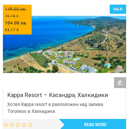
149.00
лв.
SALE!
76,18
€
104.00
лв.
53,17
€
Kappa Resort – Касандра, Халкидики
Хотел Kappa resort е разположен над залива
Toroneos в Халкидики.
READ MORE