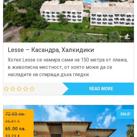
Lesse – Касандра, Халкидики
Хотел Lesse се намира сами на 150 метра от плажа,
в живописна местност, от която може да се
насладите на спиращи дъха гледки.
READ MORE
72.00
лв.
SALE!
36,81
€
65.00
лв.
33,23
€