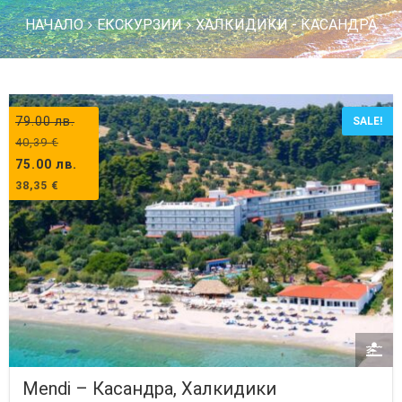
НАЧАЛО
ЕКСКУРЗИИ
ХАЛКИДИКИ - КАСАНДРА
79.00
лв.
SALE!
40,39
€
75.00
лв.
38,35
€
Mendi – Касандра, Халкидики