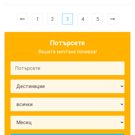
1
2
3
4
5
Потърсете
Вашата мечтана почивка!