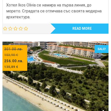
Хотел Ikos Olivia се намира на първа линия, до
морето. Сградата се отличава със своята модерна
архитектура.
READ MORE
301.00
лв.
SALE!
153,90
€
256.00
лв.
130,89
€