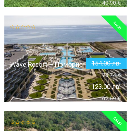
40,90
€
SALE!
154.00
лв.
Wave Resort – Поморие
78,74
€
123.00
лв.
62,89
€
SALE!