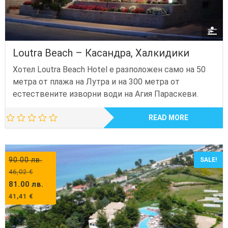
Loutra Beach – Касандра, Халкидики
Хотел Loutra Beach Hotel е разположен само на 50
метра от плажа на Лутра и на 300 метра от
естествените изворни води на Агия Параскеви.
READ MORE
90.00
лв.
SALE!
46,02
€
81.00
лв.
41,41
€