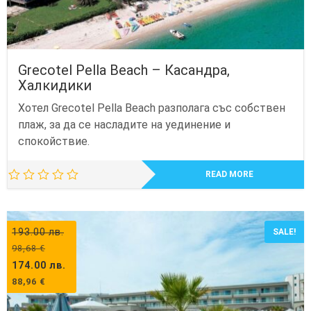
Grecotel Pella Beach – Касандра,
Халкидики
Хотел Grecotel Pella Beach разполага със собствен
плаж, за да се насладите на уединение и
спокойствие.
READ MORE
193.00
лв.
SALE!
98,68
€
174.00
лв.
88,96
€