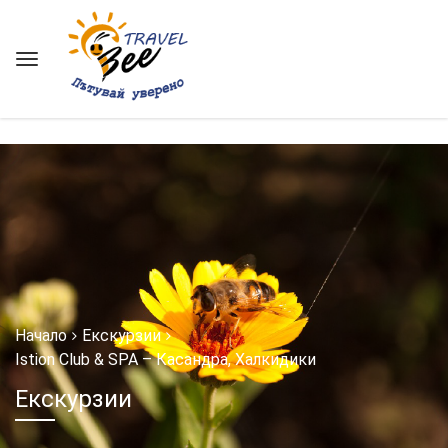
string(17) "phys_tour_single_"
Начало
Екскурзии
Istion Club & SPA – Касандра, Халкидики
Екскурзии