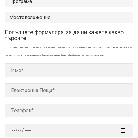
Програма
Местоположение
Попълнете формуляра, за да ни кажете какво
търсите
Попълвайки доброволно формата по-долу, Вие декларирате, че сте запознати с нашите
Общи Условия
и
Политика за
поверителност
и че разрешавате Вашите данни да бъдат обработвани за посочените цели.