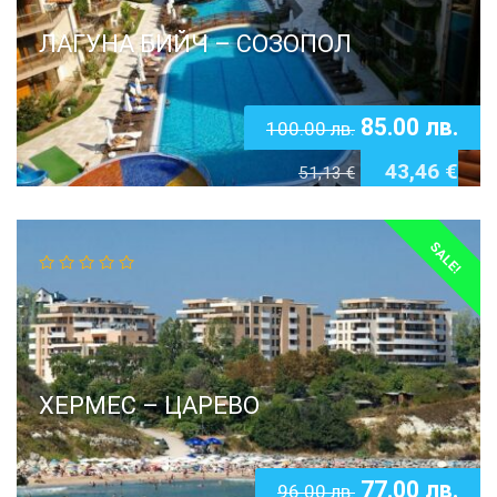
ЛАГУНА БИЙЧ – СОЗОПОЛ
85.00
лв.
100.00
лв.
43,46
€
51,13
€
SALE!
ХЕРМЕС – ЦАРЕВО
77.00
лв.
96.00
лв.