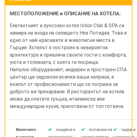
МЕСТОПОЛОЖЕНИЕ и ОПИСАНИЕ НА ХОТЕЛА:
Елегантният и луксозен хотел Istion Club & SPA се
намира на входа на селището Неа Потидеа. Това е
едно от най-красивите и живописни места в
Гърция. Хотелът е построен в невероятна
архитектура и привлича своите гости с комфорта,
уюта и топлината, с която ги посреща.
Напълно оборудваният, модерен и просторен СПА
център ще задоволи всички ваши капризи, а
екипът от професионалисти ще се погрижи за
доброто ви прекарване. В ресторантът на хотела
може да опитате гръцка, италианска или
международна кухня, приготвена от топ готвачи.
Включено
нощувка и
ползване на
чадър и
в цената
съответното
открит плувен
шезлонг на