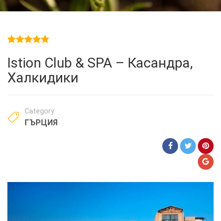
5.00
5
1
out of
Istion Club & SPA – Касандра,
based on
customer
Халкидики
rating
Category:
ГЪРЦИЯ