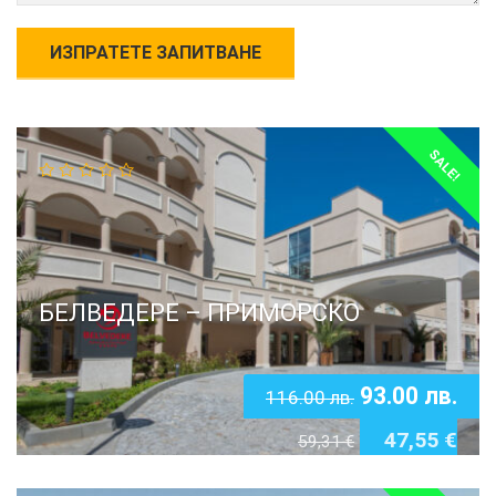
SALE!
БЕЛВЕДЕРЕ – ПРИМОРСКО
93.00
лв.
116.00
лв.
47,55
€
59,31
€