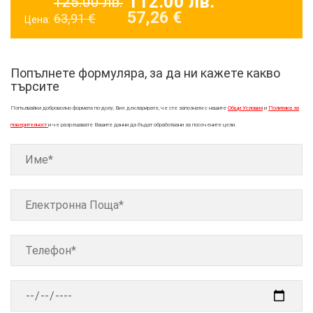
112.00
лв.
125.00
лв.
57,26
€
63,91
€
Цена:
Попълнете формуляра, за да ни кажете какво
търсите
Попълвайки доброволно формата по-долу, Вие декларирате, че сте запознати с нашите
Общи Условия
и
Политика за
поверителност
и че разрешавате Вашите данни да бъдат обработвани за посочените цели.