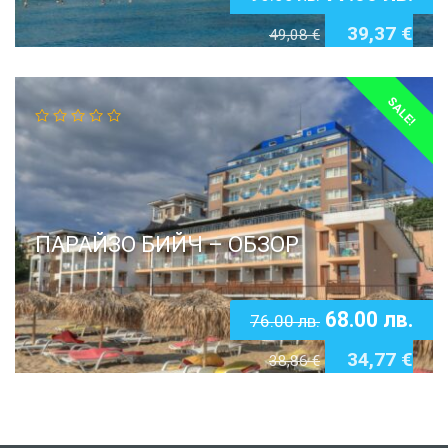
39,37
€
49,08
€
SALE!
ПАРАЙЗО БИЙЧ – ОБЗОР
68.00
лв.
76.00
лв.
34,77
€
38,86
€