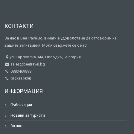
КОНТАКТИ
За нас в BeeTravelBg, винаги е удоволствие да отговорим на
вашите запитвания. Моля свържете се с нас!
ул. Карловска 34А, Пловдив, България
sales@beetravel.bg
0883469898
032/339898
ИНФОРМАЦИЯ
Публикации
Новини за туристи
За нас