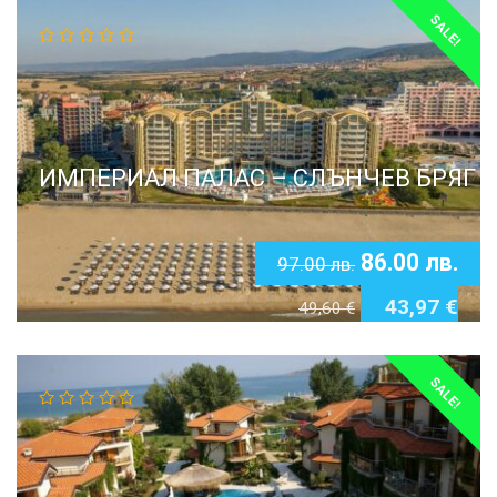
SALE!
ИМПЕРИАЛ ПАЛАС – СЛЪНЧЕВ БРЯГ
86.00
лв.
97.00
лв.
43,97
€
49,60
€
SALE!