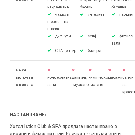
изхранване
басейн
басейна
чадър и
интернет
паркинг
шезлонг на
плажа
джакузи
сейф
фитнес
зала
СПА център
билярд
Не се
включва
конферентна
дайвинг,
химическо
масажи
салон
в цената
зала
гмуркане
чистене
за
красо
НАСТАНЯВАНЕ:
Хотел Istion Club & SPA предлага настаняване в
двойни и фамилни стаи. Всички те са луксозни и